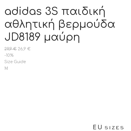
adidas 3S παιδική
αθλητική βερμούδα
JD8189 μαύρη
29,9
€
26,9
€
-10%
Size Guide