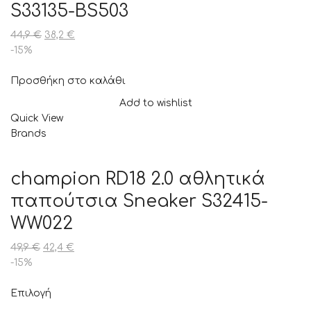
S33135-BS503
44,9
€
38,2
€
-15%
Προσθήκη στο καλάθι
Add to wishlist
Quick View
Brands
champion RD18 2.0 αθλητικά
παπούτσια Sneaker S32415-
WW022
49,9
€
42,4
€
-15%
Επιλογή