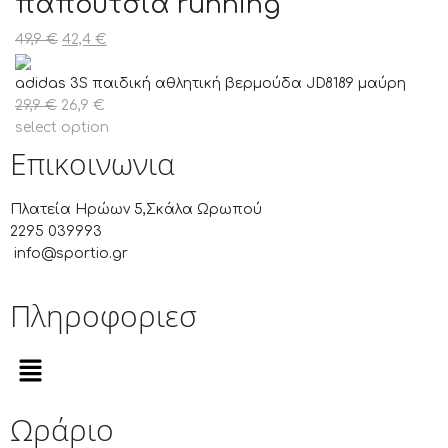
παπούτσια running
49,9
€
42,4
€
adidas 3S παιδική αθλητική βερμούδα JD8189 μαύρη
29,9
€
26,9
€
select option
Επικοινωνια
Πλατεία Ηρώων 5,Σκάλα Ωρωπού
2295 039993
info@sportio.gr
Πληροφοριεσ
Ωράριο