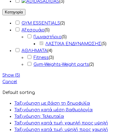
ADIDAS
(
3
)
Κατηγορία
GYM ESSENTIALS
(
2
)
Αξεσουάρ
(
5
)
Γυμναστήριο
(
5
)
ΛΑΣΤΙΧΑ ΕΝΔΥΝΑΜΩΣΗΣ
(
5
)
ΑΘΛΗΜΑΤΑ
(
4
)
Fitness
(
3
)
Gym-Weights-Weight parts
(
2
)
Show
(
5
)
Cancel
Default sorting
Ταξινόμηση με βάση τη δημοφιλία
Ταξινόμηση κατά μέση βαθμολογία
Ταξινόμηση: Τελευταία
Ταξινόμηση κατά τιμή: χαμηλή προς υψηλή
Ταξινόμηση κατά τιμή: υψηλή προς χαμηλή