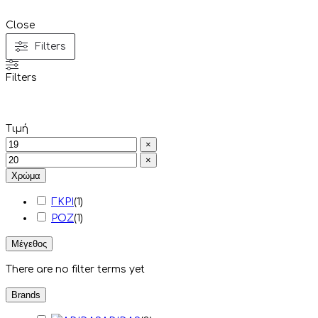
Close
Filters
Filters
Τιμή
×
×
Χρώμα
ΓΚΡΙ
(
1
)
ΡOZ
(
1
)
Μέγεθος
There are no filter terms yet
Brands