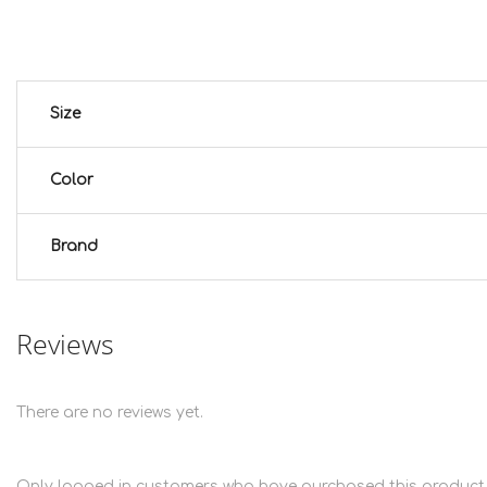
Size
Color
Brand
Reviews
There are no reviews yet.
Only logged in customers who have purchased this product 