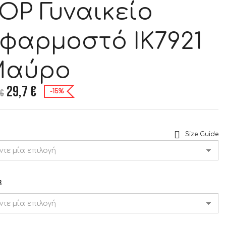
OP Γυναικείο
φαρμοστό IK7921
Μαύρο
29,7
€
€
-15%
Size Guide
R