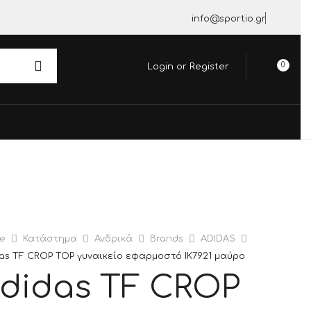
info@sportio.gr
0
Login or Register
e
Κατάστημα
Ανδρικά
Brands
ADIDAS
as TF CROP TOP γυναικείο εφαρμοστό IK7921 μαύρο
didas TF CROP